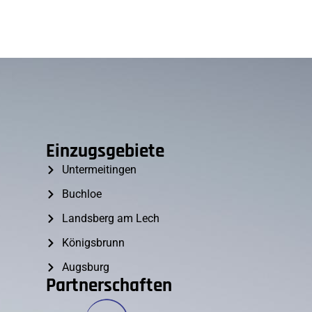
Einzugsgebiete
Untermeitingen
Buchloe
Landsberg am Lech
Königsbrunn
Augsburg
Partnerschaften