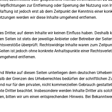
. Verpflichtungen zur Entfernung oder Sperrung der Nutzung von
Haftung ist jedoch erst ab dem Zeitpunkt der Kenntnis einer kon
tzungen werden wir diese Inhalte umgehend entfernen.
s Dritter, auf deren Inhalte wir keinen Einfluss haben. Deshalb 
n Seiten ist stets der jeweilige Anbieter oder Betreiber der Seite
tsverstöße überprüft. Rechtswidrige Inhalte waren zum Zeitpunk
n Seiten ist jedoch ohne konkrete Anhaltspunkte einer Rechtsver
 umgehend entfernen.
 und Werke auf diesen Seiten unterliegen dem deutschen Urheberre
alb der Grenzen des Urheberrechtes bedürfen der schriftlichen 
nd nur für den privaten, nicht kommerziellen Gebrauch gestattet.
hte Dritter beachtet. Insbesondere werden Inhalte Dritter als sol
n, bitten wir um einen entsprechenden Hinweis. Bei Bekanntwe