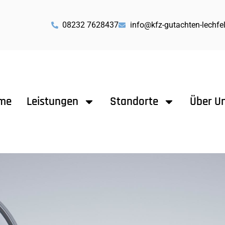
08232 7628437
info@kfz-gutachten-lechfe
me
Leistungen
Standorte
Über U