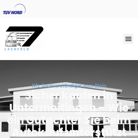
Kfz Sachverständiger vom Stein
Sicher kaufen in
Untermeitingen – Wie
ein Gutachter Sie beim
Autokauf unterstützt