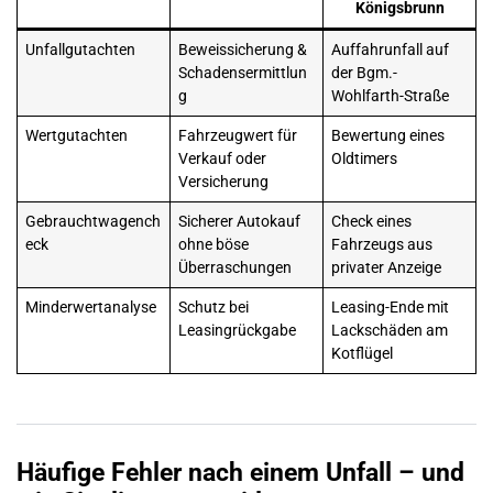
Königsbrunn
Unfallgutachten
Beweissicherung &
Auffahrunfall
auf
Schadensermittlun
der Bgm.-
g
Wohlfarth-Straße
Wertgutachten
Fahrzeugwert für
Bewertung eines
Verkauf oder
Oldtimers
Versicherung
Gebrauchtwagench
Sicherer Autokauf
Check eines
eck
ohne böse
Fahrzeugs aus
Überraschungen
privater Anzeige
Minderwertanalyse
Schutz bei
Leasing-Ende mit
Leasingrückgabe
Lackschäden am
Kotflügel
Häufige Fehler nach einem
Unfall
– und