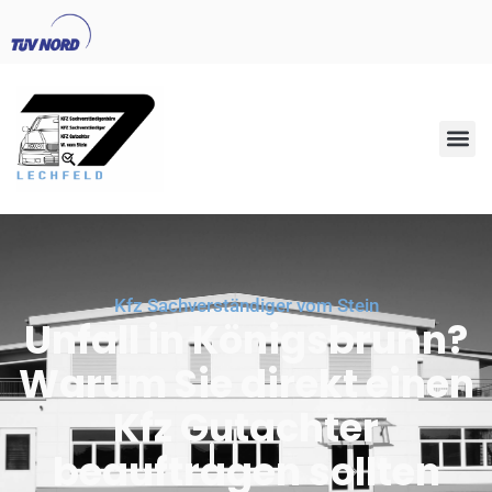
Kfz Sachverständiger vom Stein
Unfall in Königsbrunn?
Warum Sie direkt einen
Kfz Gutachter
beauftragen sollten